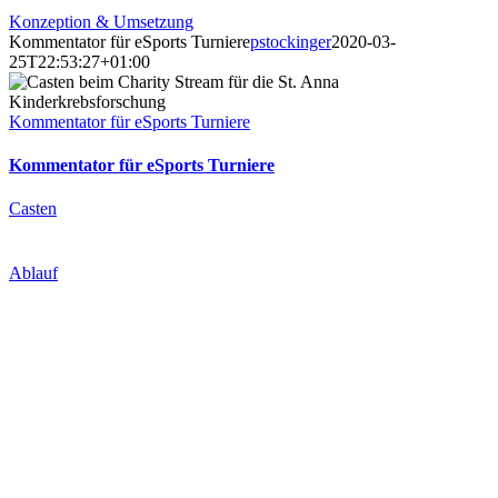
Konzeption & Umsetzung
Kommentator für eSports Turniere
pstockinger
2020-03-
25T22:53:27+01:00
Kommentator für eSports Turniere
Kommentator für eSports Turniere
Casten
Ablauf
Ablauf
.
GOOD CONSULTING MAKES THE
DIFFERENCE.
Wagen Sie den Schritt in eine persönliche Beratung. Sie bekommen
ein auf Ihre Bedürfnisse abgestimmtes Paket welches folgende
Schritte umfasst: