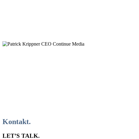
Fixpunkt in der österreichischen Szene
entwickelt.
”
IRINA KUNTZE, A1 eSports
“Ich arbeite bereits seit Jahren mit Philipp
zusammen und schätze seine Expertise im
Esport, sowie als Veranstalter von Online-
sowie Offline- Turnieren.”
PATRICK KRIPPNER, CEO Continue Media
Kontakt.
LET’S TALK.