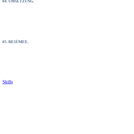
04. UMSETZUNG.
Nach der Konzepterstellung haben Sie
noch einmal die Möglichkeit
Änderungswünsche bekannt zu geben. Anschließend wird die
Umsetzung des Projektes in Angriff genommen.
05. RESÜMEE.
Nach der Umsetzung diskutieren wir
gemeinsam die Ergebnisse,
Optimierungsmöglichkeiten und weiteren Schritte.
Skills