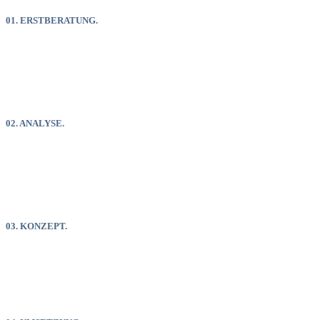
01. ERSTBERATUNG.
Hier klären wir die groben
Rahmenbedingungen und Ziele. Ihre
Bedürfnisse und Wünsche stehen dabei selbstverständlich an
oberster Stelle.
02. ANALYSE.
Nach der Erstberatung starten wir mit der
Zielgruppendefinition sowie der Auswahl
passender Felder. Ich zeige Ihnen Optionen welche mit Ihrer
Firmenphilosophie harmonieren.
03. KONZEPT.
Die definierten Rahmenbedingungen
und Inhalte bereite ich Ihnen in einem
individuellen Konzept, welches auf die Anforderungen Ihrer Marke
zugeschnitten ist, auf.